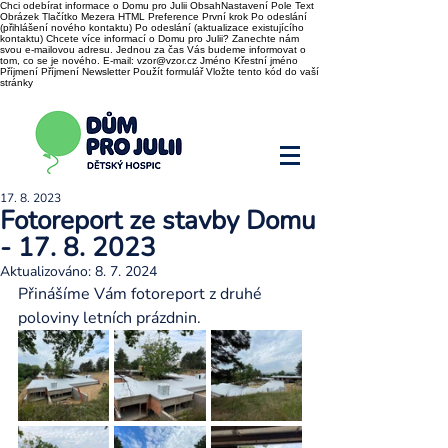
Chci odebírat informace o Domu pro Julii ObsahNastavení Pole Text
Obrázek Tlačítko Mezera HTML Preference První krok Po odeslání
(přihlášení nového kontaktu) Po odeslání (aktualizace existujícího
kontaktu) Chcete více informací o Domu pro Julii? Zanechte nám
svou e-mailovou adresu. Jednou za čas Vás budeme informovat o
tom, co se je nového. E-mail: vzor@vzor.cz Jméno Křestní jméno
Příjmení Příjmení Newsletter Použít formulář Vložte tento kód do vaší
stránky
17. 8. 2023
Fotoreport ze stavby Domu
- 17. 8. 2023
Aktualizováno:
8. 7. 2024
Přinášíme Vám fotoreport z druhé 
poloviny letních prázdnin.