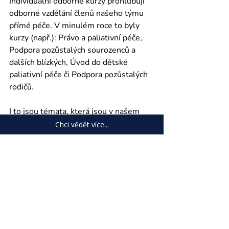
Individuální odborné kurzy prohlubují 
odborné vzdělání členů našeho týmu 
přímé péče. V minulém roce to byly 
kurzy (např.): Právo a paliativní péče, 
Podpora pozůstalých sourozenců a 
dalších blízkých, Úvod do dětské 
paliativní péče či Podpora pozůstalých 
rodičů.
I to jsou témata, která jsou v našem 
multiprofesním týmu každodenně 
Chci vědět více...
důležitá. 
Ohlédnutí za rokem 2023 jasně 
ukazuje, že Dům pro Julii není pouze 
místem profesionální péče, ale také 
odborným centrem, které s vášní sdílí 
své znalosti, aktivně se podílí na 
rozvoji dětské paliativní péče a buduje 