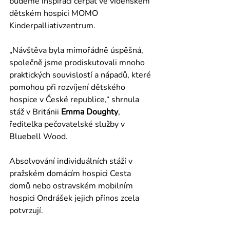
budeme inspiraci čerpat ve vídeňském 
dětském hospici MOMO 
Kinderpalliativzentrum.
„Návštěva byla mimořádně úspěšná, 
společně jsme prodiskutovali mnoho 
praktických souvislostí a nápadů, které 
pomohou při rozvíjení dětského 
hospice v České republice,“ shrnula 
stáž v Británii 
Emma Doughty
, 
ředitelka pečovatelské služby v 
Bluebell Wood.
Absolvování individuálních stáží v 
pražském domácím hospici Cesta 
domů nebo ostravském mobilním 
hospici Ondrášek jejich přínos zcela 
potvrzují.