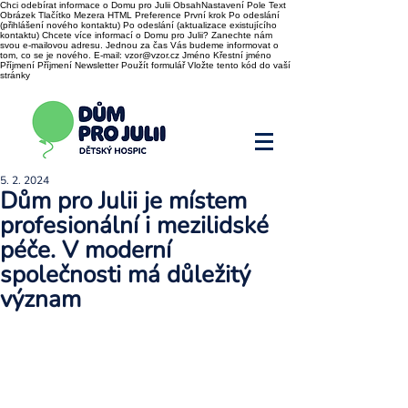
Chci odebírat informace o Domu pro Julii ObsahNastavení Pole Text
Obrázek Tlačítko Mezera HTML Preference První krok Po odeslání
(přihlášení nového kontaktu) Po odeslání (aktualizace existujícího
kontaktu) Chcete více informací o Domu pro Julii? Zanechte nám
svou e-mailovou adresu. Jednou za čas Vás budeme informovat o
tom, co se je nového. E-mail: vzor@vzor.cz Jméno Křestní jméno
Příjmení Příjmení Newsletter Použít formulář Vložte tento kód do vaší
stránky
5. 2. 2024
Dům pro Julii je místem
profesionální i mezilidské
péče. V moderní
společnosti má důležitý
význam