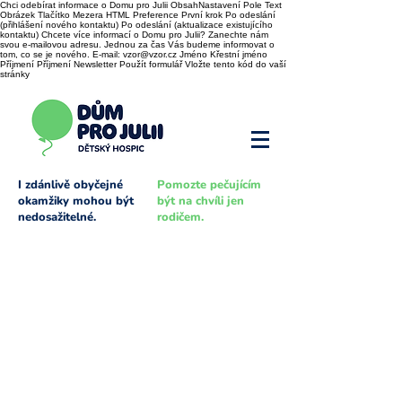
Chci odebírat informace o Domu pro Julii ObsahNastavení Pole Text
Obrázek Tlačítko Mezera HTML Preference První krok Po odeslání
(přihlášení nového kontaktu) Po odeslání (aktualizace existujícího
kontaktu) Chcete více informací o Domu pro Julii? Zanechte nám
svou e-mailovou adresu. Jednou za čas Vás budeme informovat o
tom, co se je nového. E-mail: vzor@vzor.cz Jméno Křestní jméno
Příjmení Příjmení Newsletter Použít formulář Vložte tento kód do vaší
stránky
I zdánlivě obyčejné
Pomozte pečujícím
okamžiky mohou být
být na chvíli jen
nedosažitelné.
rodičem.