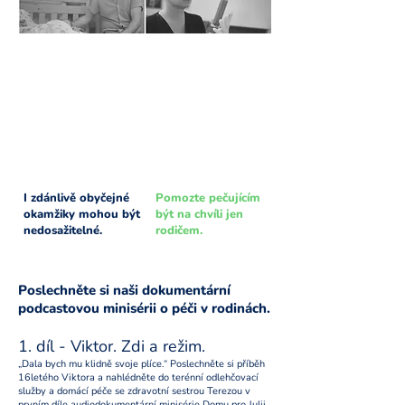
I zdánlivě obyčejné
Pomozte pečujícím
okamžiky mohou být
být na chvíli jen
nedosažitelné.
rodičem.
Poslechněte si naši dokumentární
podcastovou minisérii o péči v rodinách.
1. díl - Viktor. Zdi a režim.
„Dala bych mu klidně svoje plíce.“ Poslechněte si příběh
16letého Viktora a nahlédněte do terénní odlehčovací
služby a domácí péče se zdravotní sestrou Terezou v
prvním díle audiodokumentární minisérie Domu pro Julii.