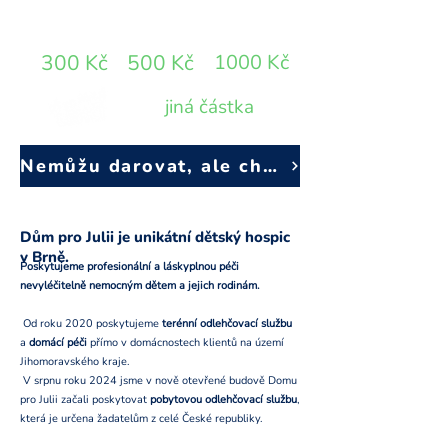
DARUJTE
300 Kč
500 Kč
1000 Kč
jiná částka
Nemůžu darovat, ale chci vědět víc: Odebírejte e-mailový zpravodaj
Dům pro Julii je unikátní dětský hospic
v Brně.
Poskytujeme profesionální a láskyplnou péči
nevyléčitelně nemocným dětem a jejich rodinám.
Od roku 2020 poskytujeme
terénní odlehčovací službu
a
domácí péči
přímo v domácnostech klientů na území
Jihomoravského kraje.
V srpnu roku 2024 jsme v nově otevřené budově Domu
pro Julii začali poskytovat
pobytovou odlehčovací službu
,
která je určena žadatelům z celé České republiky.