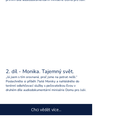
2. díl - Monika. Tajemný svět.
„Já jsem s tím srovnaná, proč jsme na potrat nešli.“
Poslechněte si příběh 7leté Moniky a nahlédněte do
terénní odlehčovací služby s pečovatelkou Evou v
druhém díle audiodokumentární minisérie Domu pro Julii.
Chci vědět více...