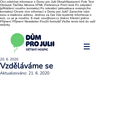
Chci odebírat informace o Domu pro Julii ObsahNastavení Pole Text
Obrázek Tlačítko Mezera HTML Preference První krok Po odeslání
(přihlášení nového kontaktu) Po odeslání (aktualizace existujícího
kontaktu) Chcete více informací o Domu pro Julii? Zanechte nám
svou e-mailovou adresu. Jednou za čas Vás budeme informovat o
tom, co se je nového. E-mail: vzor@vzor.cz Jméno Křestní jméno
Příjmení Příjmení Newsletter Použít formulář Vložte tento kód do vaší
stránky
20. 6. 2020
Vzděláváme se
Aktualizováno:
21. 6. 2020