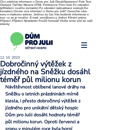
Chci odebírat informace o Domu pro Julii ObsahNastavení Pole Text
Obrázek Tlačítko Mezera HTML Preference První krok Po odeslání
(přihlášení nového kontaktu) Po odeslání (aktualizace existujícího
kontaktu) Chcete více informací o Domu pro Julii? Zanechte nám
svou e-mailovou adresu. Jednou za čas Vás budeme informovat o
tom, co se je nového. E-mail: vzor@vzor.cz Jméno Křestní jméno
Příjmení Příjmení Newsletter Použít formulář Vložte tento kód do vaší
stránky
12. 10. 2023
Dobročinný výtěžek z
jízdného na Sněžku dosáhl
téměř půl milionu korun
Návštěvnost oblíbené lanové dráhy na 
Sněžku o letních prázdninách mírně 
klesla, i přesto dobročinný výtěžek z 
jízdného pro unikátní dětský hospic 
Dům pro Julii dosáhl hodnoty téměř 
půl milionu korun. Oproti červenci a 
srpnu v minulém roce byla horní 