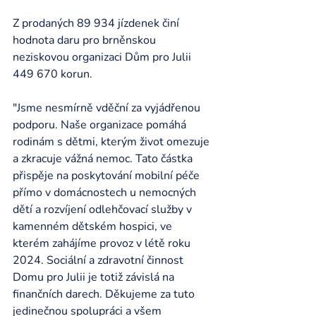
Z prodaných 89 934 jízdenek činí 
hodnota daru pro brněnskou 
neziskovou organizaci Dům pro Julii 
449 670 korun.
"Jsme nesmírně vděční za vyjádřenou 
podporu. Naše organizace pomáhá 
rodinám s dětmi, kterým život omezuje 
a zkracuje vážná nemoc. Tato částka 
přispěje na poskytování mobilní péče 
přímo v domácnostech u nemocných 
dětí a rozvíjení odlehčovací služby v 
kamenném dětském hospici, ve 
kterém zahájíme provoz v létě roku 
2024. Sociální a zdravotní činnost 
Domu pro Julii je totiž závislá na 
finančních darech. Děkujeme za tuto 
jedinečnou spolupráci a všem 