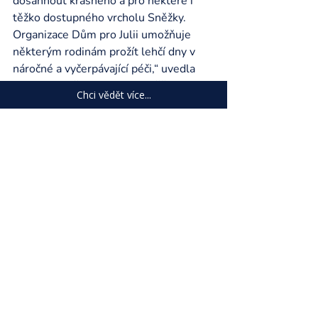
dosáhnout krásného a pro některé i 
těžko dostupného vrcholu Sněžky. 
Organizace Dům pro Julii umožňuje 
některým rodinám prožít lehčí dny v 
náročné a vyčerpávající péči,“ uvedla 
starostka města Pec pod Sněžkou 
Chci vědět více...
Ilona Karlíková
.