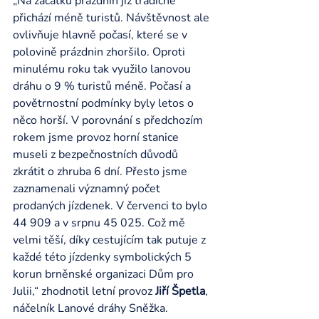
„Na začátku prázdnin již tradičně 
přichází méně turistů. Návštěvnost ale 
ovlivňuje hlavně počasí, které se v 
polovině prázdnin zhoršilo. Oproti 
minulému roku tak využilo lanovou 
dráhu o 9 % turistů méně. Počasí a 
povětrnostní podmínky byly letos o 
něco horší. V porovnání s předchozím 
rokem jsme provoz horní stanice 
museli z bezpečnostních důvodů 
zkrátit o zhruba 6 dní. Přesto jsme 
zaznamenali významný počet 
prodaných jízdenek. V červenci to bylo 
44 909 a v srpnu 45 025. Což mě 
velmi těší, díky cestujícím tak putuje z 
každé této jízdenky symbolických 5 
korun brněnské organizaci Dům pro 
Julii,“ zhodnotil letní provoz 
Jiří Špetla
, 
náčelník Lanové dráhy Sněžka.