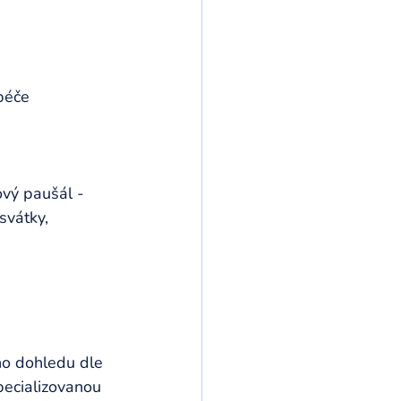
péče 
vý paušál - 
svátky, 
ho dohledu dle 
pecializovanou 