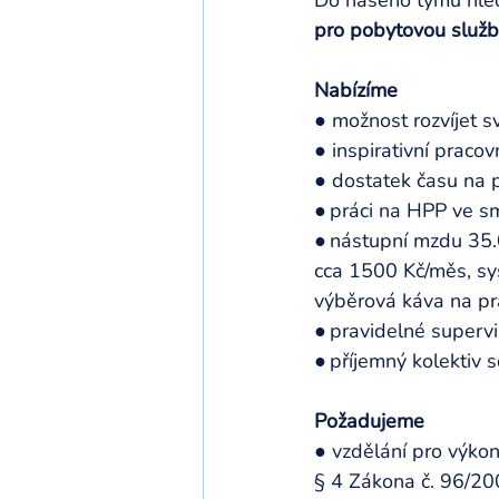
Do našeho týmu hl
pro pobytovou služ
Nabízíme
● možnost rozvíjet s
● inspirativní pracov
● dostatek času na p
● práci na HPP ve s
● nástupní mzdu 35.0
cca 1500 Kč/měs, sys
výběrová káva na pra
● pravidelné supervi
● příjemný kolektiv s
Požadujeme
● vzdělání pro výko
§ 4 Zákona č. 96/200