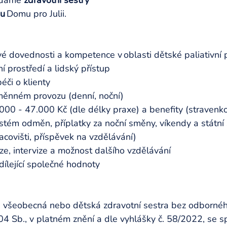
edáme 
zdravotní sestry 
bu
 Domu pro Julii. 
vé dovednosti a kompetence v oblasti dětské paliativní 
ní prostředí a lidský přístup 
éči o klienty 
měnném provozu (denní, noční) 
00 - 47.000 Kč (dle délky praxe) a benefity (stravenko
tém odměn, příplatky za noční směny, víkendy a státní 
covišti, příspěvek na vzdělávání) 
ze, intervize a možnost dalšího vzdělávání 
dílející společné hodnoty 
n všeobecná nebo dětská zdravotní sestra bez odborné
4 Sb., v platném znění a dle vyhlášky č. 58/2022, se s