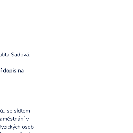
alita Sadová.
í dopis na 
ú., se sídlem 
zaměstnání v 
fyzických osob 