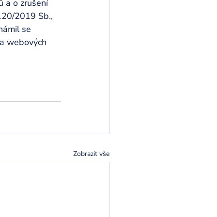
 a o zrušení 
120/2019 Sb., 
námil se 
 na webových 
Zobrazit vše