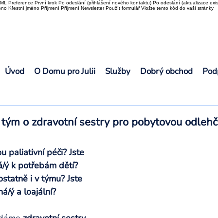
L Preference První krok Po odeslání (přihlášení nového kontaktu) Po odeslání (aktualizace exis
o Křestní jméno Příjmení Příjmení Newsletter Použít formulář Vložte tento kód do vaší stránky
Úvod
O Domu pro Julii
Služby
Dobrý obchod
Pod
tým o zdravotní sestry pro pobytovou odlehč
 paliativní péči? Jste 
/ý k potřebám dětí? 
tatně i v týmu? Jste 
á/ý a loajální?