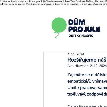
Chci odebírat informace o Domu pro Julii ObsahNastavení Pole Text Obrázek Tlačítko Mezera HTM
adresu. Jednou za čas Vás budeme informovat o tom, co se je nového. E-mail: vzor@vzor.cz Jmén
4. 11. 2024
Rozšiřujeme náš 
Aktualizováno:
2. 12. 2024
Zajímáte se o dětskou
empatická/ý, vnímavá
Umíte pracovat samos
trpělivá/ý, zodpovědn