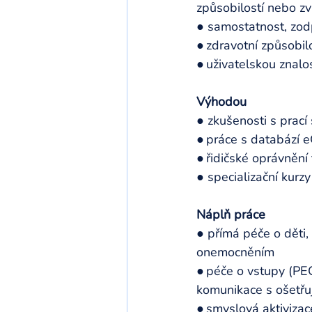
způsobilostí nebo zv
● samostatnost, zod
● zdravotní způsobil
● uživatelskou znalo
Výhodou
● zkušenosti s prací 
● práce s databází e
● řidičské oprávnění t
● specializační kurzy
Náplň práce
● přímá péče o děti, 
onemocněním 
● péče o vstupy (PEG
komunikace s ošetřují
● smyslová aktivizac