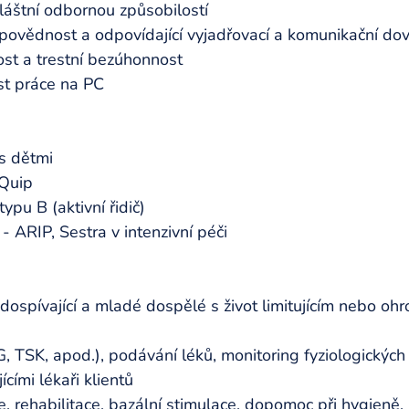
láštní odbornou způsobilostí 
povědnost a odpovídající vyjadřovací a komunikační dov
ost a trestní bezúhonnost 
st práce na PC  
s dětmi 
Quip 
ypu B (aktivní řidič) 
 - ARIP, Sestra v intenzivní péči 
dospívající a mladé dospělé s život limitujícím nebo ohr
, TSK, apod.), podávání léků, monitoring fyziologických 
cími lékaři klientů 
e, rehabilitace, bazální stimulace, dopomoc při hygieně, 