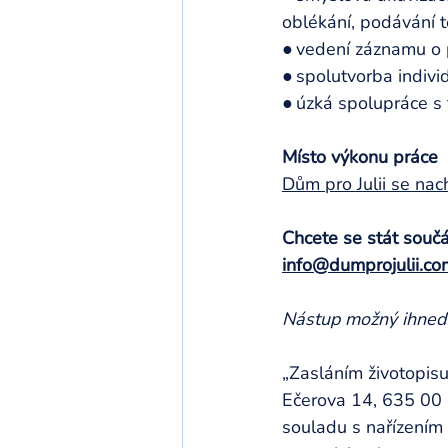
oblékání, podávání t
● vedení záznamu o 
● spolutvorba indivi
● úzká spolupráce s
Místo výkonu práce
Dům pro Julii se nac
Chcete se stát součá
info@dumprojulii.co
Nástup možný ihned 
„Zasláním životopisu
Ečerova 14, 635 00 
souladu s nařízením