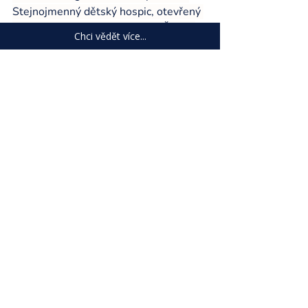
Stejnojmenný dětský hospic, otevřený 
v Brně roku 2024, je prvním v České 
Chci vědět více...
republice. Stříbrná medaile MU se jí 
uděluje za vynikající činnost v čele 
Domu pro Julii a za prohlubování 
spolupráce s tuzemskými institucemi.
Nejnovější příspěvky
Zobrazit vše