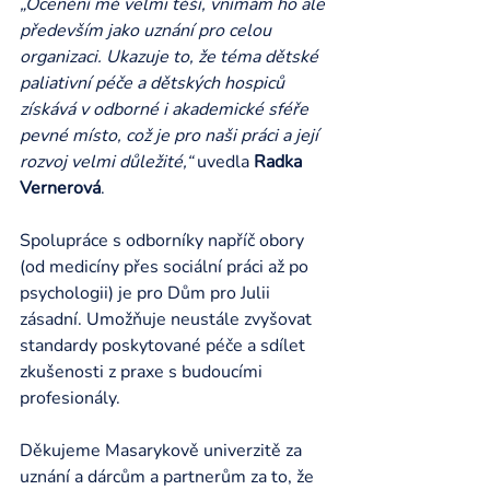
„Ocenění mě velmi těší, vnímám ho ale 
především jako uznání pro celou 
organizaci. Ukazuje to, že téma dětské 
paliativní péče a dětských hospiců 
získává v odborné i akademické sféře 
pevné místo, což je pro naši práci a její 
rozvoj velmi důležité,“
 uvedla 
Radka
Vernerová
.
Spolupráce s odborníky napříč obory 
(od medicíny přes sociální práci až po 
psychologii) je pro Dům pro Julii 
zásadní. Umožňuje neustále zvyšovat 
standardy poskytované péče a sdílet 
zkušenosti z praxe s budoucími 
profesionály.
Děkujeme Masarykově univerzitě za 
uznání a dárcům a partnerům za to, že 