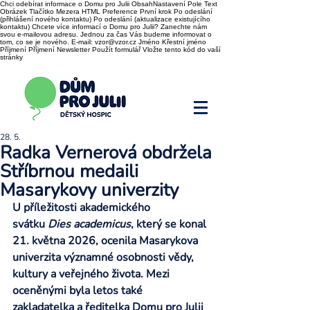
Chci odebírat informace o Domu pro Julii ObsahNastavení Pole Text
Obrázek Tlačítko Mezera HTML Preference První krok Po odeslání
(přihlášení nového kontaktu) Po odeslání (aktualizace existujícího
kontaktu) Chcete více informací o Domu pro Julii? Zanechte nám
svou e-mailovou adresu. Jednou za čas Vás budeme informovat o
tom, co se je nového. E-mail: vzor@vzor.cz Jméno Křestní jméno
Příjmení Příjmení Newsletter Použít formulář Vložte tento kód do vaší
stránky
28. 5.
Radka Vernerová obdržela
Stříbrnou medaili
Masarykovy univerzity
U příležitosti akademického 
svátku 
Dies academicus
, který se konal 
21. května 2026, ocenila Masarykova 
univerzita významné osobnosti vědy, 
kultury a veřejného života. Mezi 
oceněnými byla letos také 
zakladatelka a ředitelka Domu pro Julii 