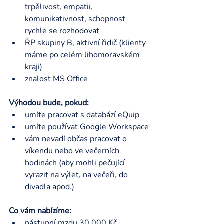
trpělivost, empatii, 
komunikativnost, schopnost 
rychle se rozhodovat
ŘP skupiny B, aktivní řidič (klienty 
máme po celém Jihomoravském 
kraji) 
znalost MS Office
Výhodou bude, pokud: 
umíte pracovat s databází eQuip
umíte používat Google Workspace
vám nevadí občas pracovat o 
víkendu nebo ve večerních 
hodinách (aby mohli pečující 
vyrazit na výlet, na večeři, do 
divadla apod.) 
Co vám nabízíme:
nástupní mzdu 30 000 Kč 