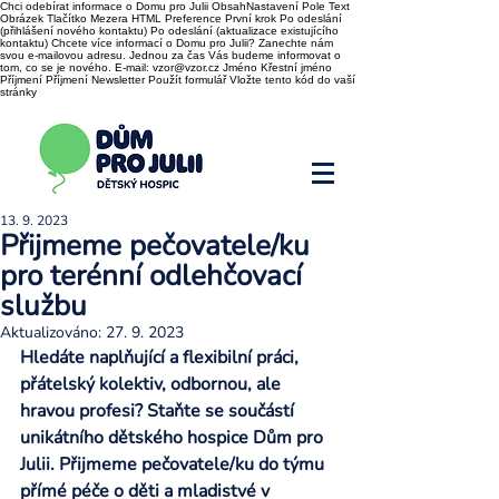
Chci odebírat informace o Domu pro Julii ObsahNastavení Pole Text
Obrázek Tlačítko Mezera HTML Preference První krok Po odeslání
(přihlášení nového kontaktu) Po odeslání (aktualizace existujícího
kontaktu) Chcete více informací o Domu pro Julii? Zanechte nám
svou e-mailovou adresu. Jednou za čas Vás budeme informovat o
tom, co se je nového. E-mail: vzor@vzor.cz Jméno Křestní jméno
Příjmení Příjmení Newsletter Použít formulář Vložte tento kód do vaší
stránky
13. 9. 2023
Přijmeme pečovatele/ku
pro terénní odlehčovací
službu
Aktualizováno:
27. 9. 2023
Hledáte naplňující a flexibilní práci, 
přátelský kolektiv, odbornou, ale 
hravou profesi? Staňte se součástí 
unikátního dětského hospice Dům pro 
Julii. Přijmeme pečovatele/ku do týmu 
přímé péče o děti a mladistvé v 