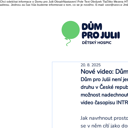
Chci odebírat informace o Domu pro Julii ObsahNastavení Pole Text Obrázek Tlačítko Mezera HTM
adresu. Jednou za čas Vás budeme informovat o tom, co se je nového. E-mail: vzor@vzor.cz Jmén
20. 8. 2025
Nové video: Dům p
Dům pro Julii není je
druhu v České repub
možnost nadechnout s
video časopisu INTRO
Jak navrhnout prostor
se v něm cítí jako d