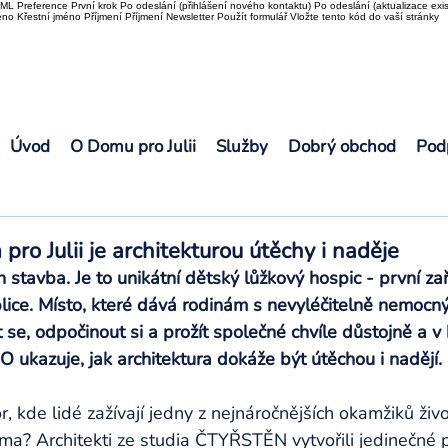
L Preference První krok Po odeslání (přihlášení nového kontaktu) Po odeslání (aktualizace exis
o Křestní jméno Příjmení Příjmení Newsletter Použít formulář Vložte tento kód do vaší stránky
Úvod
O Domu pro Julii
Služby
Dobrý obchod
Pod
ro Julii je architekturou útěchy i naděje
n stavba. Je to unikátní dětský lůžkový hospic - první za
lice. Místo, které dává rodinám s nevyléčitelně nemocn
e, odpočinout si a prožít společné chvíle důstojně a v
 ukazuje, jak architektura dokáže být útěchou i nadějí.
, kde lidé zažívají jedny z nejnáročnějších okamžiků živo
oma? Architekti ze studia ČTYŘSTĚN vytvořili jedinečné p