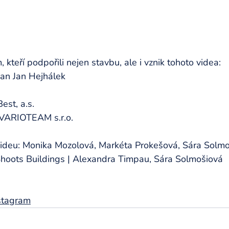
kteří podpořili nejen stavbu, ale i vznik tohoto videa:
an Jan Hejhálek
est, a.s.
: VARIOTEAM s.r.o.
videu: Monika Mozolová, Markéta Prokešová, Sára Solm
Shoots Buildings | Alexandra Timpau, Sára Solmošiová
stagram