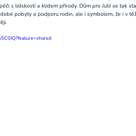
či s lidskostí a klidem přírody. Dům pro Julii se tak sta
bé pobyty a podporu rodin, ale i symbolem, že i v těžk
ěji.
0s5C0IQ?feature=shared