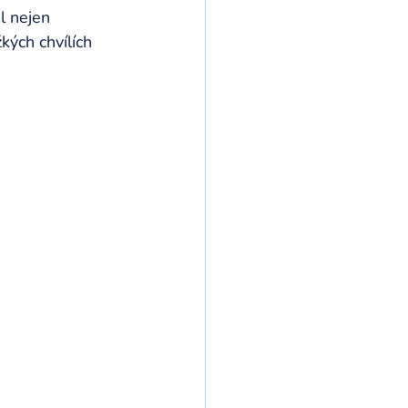
l nejen 
ých chvílích 