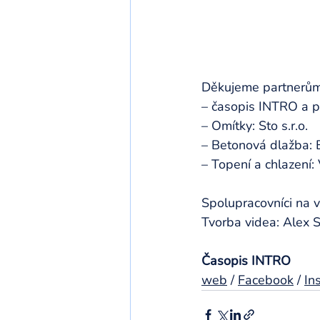
Děkujeme partnerům, 
– časopis INTRO a p
– Omítky: Sto s.r.o.
– Betonová dlažba: B
– Topení a chlazení
Spolupracovníci na 
Tvorba videa: Alex 
Časopis INTRO
web
 / 
Facebook
 / 
In