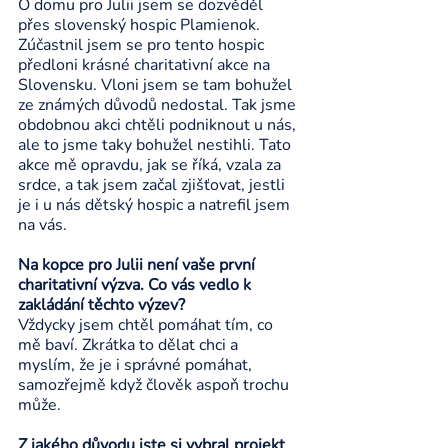
O domu pro Julii jsem se dozvěděl 
přes slovenský hospic Plamienok. 
Zúčastnil jsem se pro tento hospic 
předloni krásné charitativní akce na 
Slovensku. Vloni jsem se tam bohužel 
ze známých důvodů nedostal. Tak jsme 
obdobnou akci chtěli podniknout u nás, 
ale to jsme taky bohužel nestihli. Tato 
akce mě opravdu, jak se říká, vzala za 
srdce, a tak jsem začal zjišťovat, jestli 
je i u nás dětský hospic a natrefil jsem 
na vás.
Na kopce pro Julii není vaše první 
charitativní výzva. Co vás vedlo k 
zakládání těchto výzev?
Vždycky jsem chtěl pomáhat tím, co 
mě baví. Zkrátka to dělat chci a 
myslím, že je i správné pomáhat, 
samozřejmě když člověk aspoň trochu 
může. 
Z jakého důvodu jste si vybral projekt 