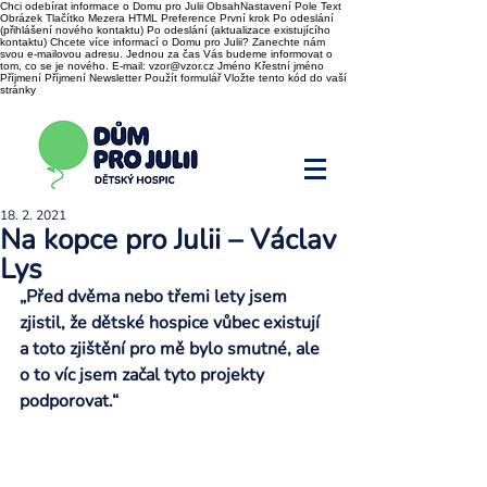
Chci odebírat informace o Domu pro Julii ObsahNastavení Pole Text
Obrázek Tlačítko Mezera HTML Preference První krok Po odeslání
(přihlášení nového kontaktu) Po odeslání (aktualizace existujícího
kontaktu) Chcete více informací o Domu pro Julii? Zanechte nám
svou e-mailovou adresu. Jednou za čas Vás budeme informovat o
tom, co se je nového. E-mail: vzor@vzor.cz Jméno Křestní jméno
Příjmení Příjmení Newsletter Použít formulář Vložte tento kód do vaší
stránky
18. 2. 2021
Na kopce pro Julii – Václav
Lys
„Před dvěma nebo třemi lety jsem 
zjistil, že dětské hospice vůbec existují 
a toto zjištění pro mě bylo smutné, ale 
o to víc jsem začal tyto projekty 
podporovat.“ 