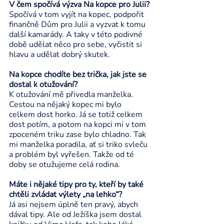
V čem spočívá výzva Na kopce pro Julii?
Spočívá v tom vyjít na kopec, podpořit 
finančně Dům pro Julii a vyzvat k tomu 
další kamarády. A taky v této podivné 
době udělat něco pro sebe, vyčistit si 
hlavu a udělat dobrý skutek. 
Na kopce chodíte bez trička, jak jste se 
dostal k otužování? 
K otužování mě přivedla manželka. 
Cestou na nějaký kopec mi bylo 
celkem dost horko. Já se totiž celkem 
dost potím, a potom na kopci mi v tom 
zpoceném triku zase bylo chladno. Tak 
mi manželka poradila, ať si triko svleču 
a problém byl vyřešen. Takže od té 
doby se otužujeme celá rodina. 
Máte i nějaké tipy pro ty, kteří by také 
chtěli zvládat výlety „na lehko“?
Já asi nejsem úplně ten pravý, abych 
dával tipy. Ale od Ježíška jsem dostal 