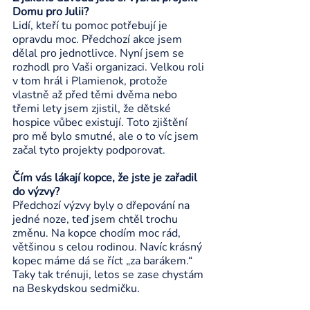
Domu pro Julii?
Lidí, kteří tu pomoc potřebují je 
opravdu moc. Předchozí akce jsem 
dělal pro jednotlivce. Nyní jsem se 
rozhodl pro Vaši organizaci. Velkou roli 
v tom hrál i Plamienok, protože 
vlastně až před těmi dvěma nebo 
třemi lety jsem zjistil, že dětské 
hospice vůbec existují. Toto zjištění 
pro mě bylo smutné, ale o to víc jsem 
začal tyto projekty podporovat. 
Čím vás lákají kopce, že jste je zařadil 
do výzvy?
Předchozí výzvy byly o dřepování na 
jedné noze, teď jsem chtěl trochu 
změnu. Na kopce chodím moc rád, 
většinou s celou rodinou. Navíc krásný 
kopec máme dá se říct „za barákem.“ 
Taky tak trénuji, letos se zase chystám 
na Beskydskou sedmičku.