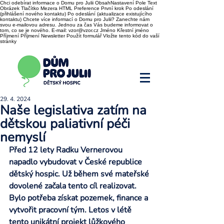
Chci odebírat informace o Domu pro Julii ObsahNastavení Pole Text
Obrázek Tlačítko Mezera HTML Preference První krok Po odeslání
(přihlášení nového kontaktu) Po odeslání (aktualizace existujícího
kontaktu) Chcete více informací o Domu pro Julii? Zanechte nám
svou e-mailovou adresu. Jednou za čas Vás budeme informovat o
tom, co se je nového. E-mail: vzor@vzor.cz Jméno Křestní jméno
Příjmení Příjmení Newsletter Použít formulář Vložte tento kód do vaší
stránky
29. 4. 2024
Naše legislativa zatím na
dětskou paliativní péči
nemyslí
Před 12 lety Radku Vernerovou 
napadlo vybudovat v České republice 
dětský hospic. Už během své mateřské 
dovolené začala tento cíl realizovat. 
Bylo potřeba získat pozemek, finance a 
vytvořit pracovní tým. Letos v létě 
tento unikátní projekt lůžkového 