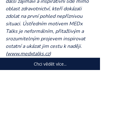
další zajímaví a inspirativní lidé mimo 
oblast zdravotnictví, kteří dokázali 
zdolat na první pohled nepříznivou 
situaci. Ústředním motivem MEDx 
Talks je neformálním, přitažlivým a 
srozumitelným projevem inspirovat 
ostatní a ukázat jim cestu k naději. 
(
www.medxtalks.cz
)
Chci vědět více...
Nejnovější příspěvky
Zobrazit vše