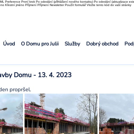
L Preference První krok Po odeslání (přihlášení nového kontaktu) Po odeslání (aktualizace exis
o Křestní jméno Příjmení Příjmení Newsletter Použít formulář Vložte tento kód do vaší stránky
Úvod
O Domu pro Julii
Služby
Dobrý obchod
Pod
tavby Domu - 13. 4. 2023
den propršel. 