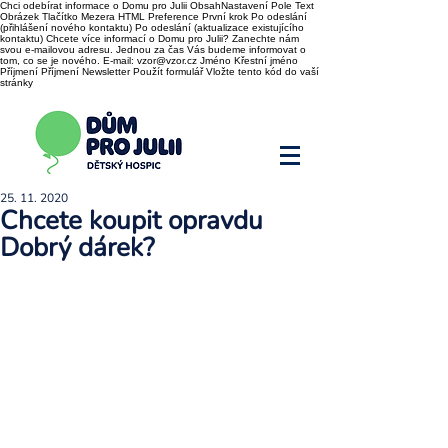
Chci odebírat informace o Domu pro Julii ObsahNastavení Pole Text
Obrázek Tlačítko Mezera HTML Preference První krok Po odeslání
(přihlášení nového kontaktu) Po odeslání (aktualizace existujícího
kontaktu) Chcete více informací o Domu pro Julii? Zanechte nám
svou e-mailovou adresu. Jednou za čas Vás budeme informovat o
tom, co se je nového. E-mail: vzor@vzor.cz Jméno Křestní jméno
Příjmení Příjmení Newsletter Použít formulář Vložte tento kód do vaší
stránky
25. 11. 2020
Chcete koupit opravdu
Dobrý dárek?