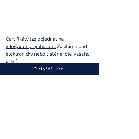
Certifikáty lze objednat na 
info@dumprojulii.com
.
 Zasíláme buď 
elektronicky nebo tištěné, dle Vašeho 
přání.
Chci vědět více...
Jsou věci, které 
nezměníme. Jsou věci, 
které dokážeme 
zvládnout jen spolu.