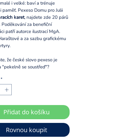
malé i velké: baví a trénuje
 i paměť. Pexeso Domu pro Julii
racích karet
, najdete zde 20 párů
. Poděkování za benefiční
ci patří autorce ilustrací MgA.
Haraštové a za sazbu grafickému
rtyry.
ste, že české slovo pexeso je
u "pekelně se soustřeď"?
*
Přidat do košíku
Rovnou koupit