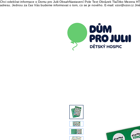
Chci odebírat informace o Domu pro Julii ObsahNastavení Pole Text Obrázek Tlačítko Mezera HTM
adresu. Jednou za čas Vás budeme informovat o tom, co se je nového. E-mail: vzor@vzor.cz Jmén