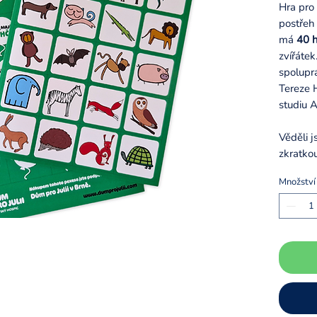
Hra pro 
postřeh
má
40 h
zvířátek
spoluprá
Tereze 
studiu A
Věděli j
zkratko
Množství