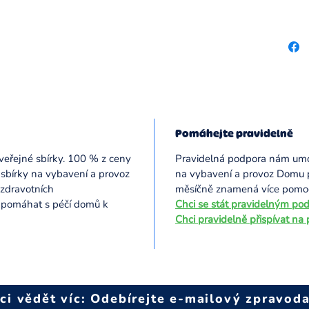
Pomáhejte pravidelně
veřejné sbírky. 100 % z ceny
Pravidelná podpora nám umo
 sbírky na vybavení a provoz
na vybavení a provoz Domu pro
 zdravotních
měsíčně znamená více pomoci
í pomáhat s péčí domů k
Chci s
e stát pravidelným pod
Chci pravidelně přispívat na
ci vědět víc: Odebírejte e-mailový zpravoda