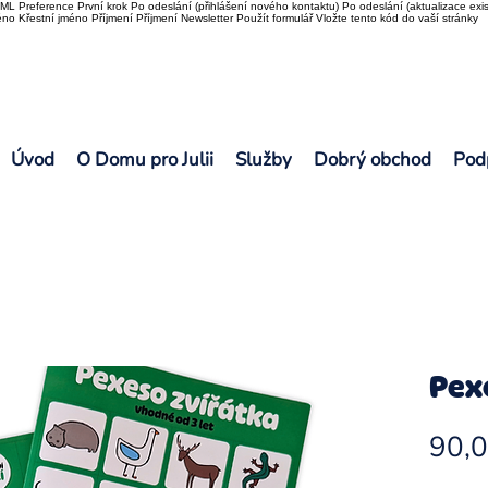
L Preference První krok Po odeslání (přihlášení nového kontaktu) Po odeslání (aktualizace exis
o Křestní jméno Příjmení Příjmení Newsletter Použít formulář Vložte tento kód do vaší stránky
Úvod
O Domu pro Julii
Služby
Dobrý obchod
Pod
Pex
90,0