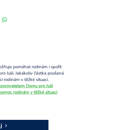
žňuje pomáhat rodinám i spořit
 Julii. Jakákoliv částka posílaná
 rodinám v těžké situaci.
porovatelem Domu pro Julii
 pomoc rodinám v těžké situaci
j