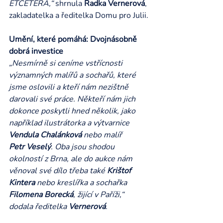
ETCETERA,“
 shrnula 
Radka Vernerová
, 
zakladatelka a ředitelka Domu pro Julii.
Umění, které pomáhá: Dvojnásobně 
dobrá investice
„Nesmírně si ceníme vstřícnosti 
významných malířů a sochařů, které 
jsme oslovili a kteří nám nezištně 
darovali své práce. Někteří nám jich 
dokonce poskytli hned několik, jako 
například ilustrátorka a výtvarnice 
Vendula Chalánková
 nebo malíř 
Petr Veselý
. Oba jsou shodou 
okolností z Brna, ale do aukce nám 
věnoval své dílo třeba také 
Krištof 
Kintera
 nebo kreslířka a sochařka 
Filomena Borecká
, žijící v Paříži,“ 
dodala ředitelka 
Vernerová
.