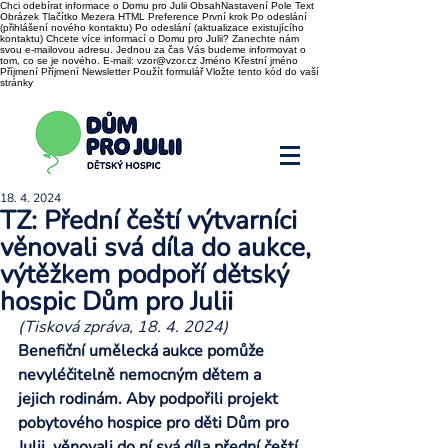
Chci odebírat informace o Domu pro Julii ObsahNastavení Pole Text
Obrázek Tlačítko Mezera HTML Preference První krok Po odeslání
(přihlášení nového kontaktu) Po odeslání (aktualizace existujícího
kontaktu) Chcete více informací o Domu pro Julii? Zanechte nám
svou e-mailovou adresu. Jednou za čas Vás budeme informovat o
tom, co se je nového. E-mail: vzor@vzor.cz Jméno Křestní jméno
Příjmení Příjmení Newsletter Použít formulář Vložte tento kód do vaší
stránky
18. 4. 2024
TZ: Přední čeští výtvarníci
věnovali svá díla do aukce,
výtěžkem podpoří dětský
hospic Dům pro Julii
(Tisková zpráva, 18. 4. 2024)
Benefiční umělecká aukce pomůže 
nevyléčitelně nemocným dětem a 
jejich rodinám. Aby podpořili projekt 
pobytového hospice pro děti Dům pro 
Julii, věnovali do ní svá díla přední čeští 