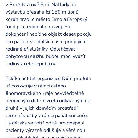
v Brně-Králově Poli. Náklady na 
výstavbu přesahující 180 milionů 
korun hradilo město Brno a Evropský 
fond pro regionální rozvoj. Po 
dokončení nabídne objekt deset pokojů 
pro pacienty a dalších osm pro jejich 
rodinné příslušníky. Odlehčovací 
pobytovou službu budou moci využít 
rodiny z celé republiky. 
Takřka pět let organizace Dům pro Julii 
již poskytuje v rámci celého 
Jihomoravského kraje nevyléčitelně 
nemocným dětem zcela odkázaným na 
druhé v jejich domácím prostředí 
terénní služby v rámci paliativní péče. 
Ta dětská se totiž od té pro dospělé 
pacienty výrazně odlišuje a většinou 
trvá několik let. Pro pečující rodiny 