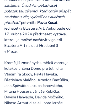
zahájíme. Úvodních pětadvacet 
položek tak zájemci, kteří chtějí přispět 
na dobrou věc, vydraží bez aukčních 
přirážek,“
 potvrdila 
Pavla Kosař
, 
jednatelka Etcetera Art.
Aukci bude od 
17. dubna 2024 předcházet výstava, 
kterou je možné navštívit v galerii 
Etcetera Art na ulici Hradební 3 
v Praze.
Kromě již zmíněných umělců zahrnuje 
kolekce určená Domu pro Julii díla 
Vladimíra Škody, Pavla Hayeka, 
Břetislava Malého, Arnolda Bartůňka, 
Jana Spěváčka, Jakuba Janovského, 
Milana Housera, Jánuše Kubíčka, 
Davida Hanvalda, Davida Možného, 
Nikose Armutidise a Libora Jaroše. 