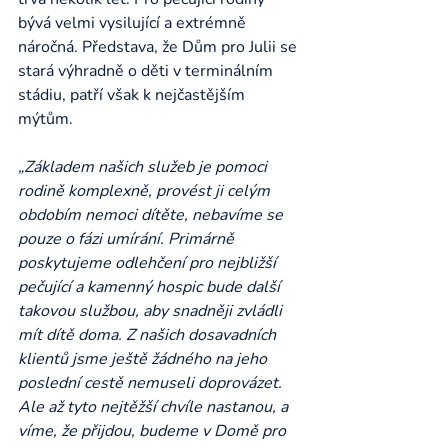
bývá velmi vysilující a extrémně 
náročná. Představa, že Dům pro Julii se 
stará výhradně o děti v terminálním 
stádiu, patří však k nejčastějším 
mýtům.
„Základem našich služeb je pomoci 
rodině komplexně, provést ji celým 
obdobím nemoci dítěte, nebavíme se 
pouze o fázi umírání. Primárně 
poskytujeme odlehčení pro nejbližší 
pečující a kamenný hospic bude další 
takovou službou, aby snadněji zvládli 
mít dítě doma. Z našich dosavadních 
klientů jsme ještě žádného na jeho 
poslední cestě nemuseli doprovázet. 
Ale až tyto nejtěžší chvíle nastanou, a 
víme, že přijdou, budeme v Domě pro 