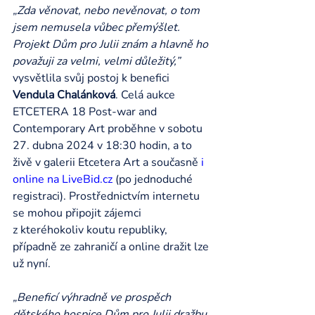
„Zda věnovat, nebo nevěnovat, o tom 
jsem nemusela vůbec přemýšlet. 
Projekt Dům pro Julii znám a hlavně ho 
považuji za velmi, velmi důležitý,” 
vysvětlila svůj postoj k benefici 
Vendula Chalánková
. Celá aukce 
ETCETERA 18 Post-war and 
Contemporary Art proběhne v sobotu 
27. dubna 2024 v 18:30 hodin, a to 
živě v galerii Etcetera Art a současně 
i 
online na 
LiveBid.cz
 (po jednoduché 
registraci). Prostřednictvím internetu 
se mohou připojit zájemci 
z kteréhokoliv koutu republiky, 
případně ze zahraničí a online dražit lze 
už nyní.
„Beneficí výhradně ve prospěch 
dětského hospice Dům pro Julii dražbu 