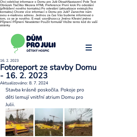
Chci odebírat informace o Domu pro Julii ObsahNastavení Pole Text
Obrázek Tlačítko Mezera HTML Preference První krok Po odeslání
(přihlášení nového kontaktu) Po odeslání (aktualizace existujícího
kontaktu) Chcete více informací o Domu pro Julii? Zanechte nám
svou e-mailovou adresu. Jednou za čas Vás budeme informovat o
tom, co se je nového. E-mail: vzor@vzor.cz Jméno Křestní jméno
Příjmení Příjmení Newsletter Použít formulář Vložte tento kód do vaší
stránky
16. 2. 2023
Fotoreport ze stavby Domu
- 16. 2. 2023
Aktualizováno:
8. 7. 2024
Stavba krásně poskočila. Pokoje pro 
děti lemují vnitřní atrium Domu pro 
Julii. 