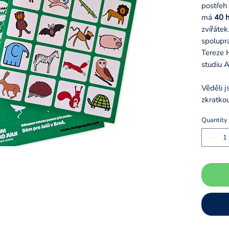
postřeh
má
40 h
zvířátek
spoluprá
Tereze 
studiu A
Věděli j
zkratko
Quantity