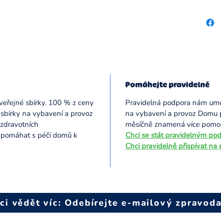
Pomáhejte pravidelně
veřejné sbírky. 100 % z ceny
Pravidelná podpora nám umo
 sbírky na vybavení a provoz
na vybavení a provoz Domu pro
 zdravotních
měsíčně znamená více pomoci
í pomáhat s péčí domů k
Chci s
e stát pravidelným pod
Chci pravidelně přispívat na
ci vědět víc: Odebírejte e-mailový zpravoda