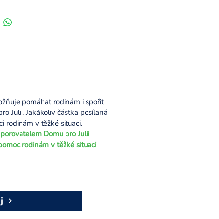
žňuje pomáhat rodinám i spořit
 Julii. Jakákoliv částka posílaná
 rodinám v těžké situaci.
porovatelem Domu pro Julii
 pomoc rodinám v těžké situaci
j