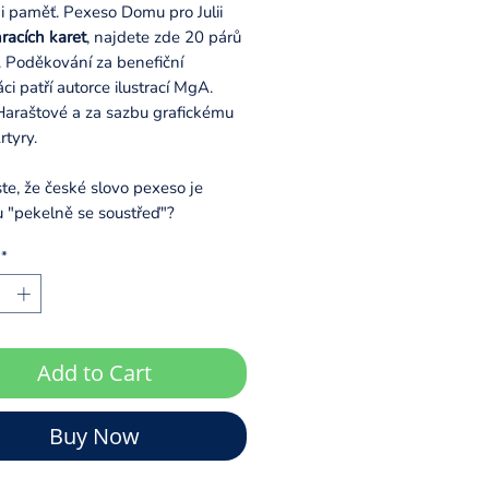
 i paměť. Pexeso Domu pro Julii
racích karet
, najdete zde 20 párů
. Poděkování za benefiční
ci patří autorce ilustrací MgA.
Haraštové a za sazbu grafickému
rtyry.
ste, že české slovo pexeso je
u "pekelně se soustřeď"?
*
Add to Cart
Buy Now