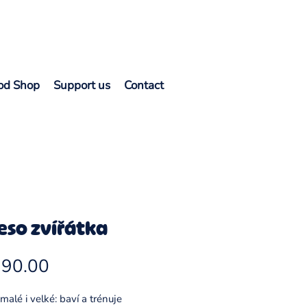
od Shop
Support us
Contact
eso zvířátka
Price
 90.00
malé i velké: baví a trénuje