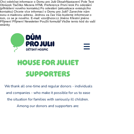
Chci odebírat informace o Domu pro Julii ObsahNastavení Pole Text
Obrázek Tlačítko Mezera HTML Preference První krok Po odeslání
(přihlášení nového kontaktu) Po odeslání (aktualizace existujícího
kontaktu) Chcete více informací o Domu pro Julii? Zanechte nám
svou e-mailovou adresu. Jednou za čas Vás budeme informovat o
tom, co se je nového. E-mail: vzor@vzor.cz Jméno Křestní jméno
Příjmení Příjmení Newsletter Použít formulář Vložte tento kód do vaší
stránky
HOUSE FOR JULIET
SUPPORTERS
We thank all one-time and regular donors - individuals
and companies - who make it possible for us to ease
the situation for families with seriously ill children.
Among our donors and supporters are: