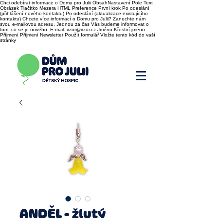
Chci odebírat informace o Domu pro Julii ObsahNastavení Pole Text
Obrázek Tlačítko Mezera HTML Preference První krok Po odeslání
(přihlášení nového kontaktu) Po odeslání (aktualizace existujícího
kontaktu) Chcete více informací o Domu pro Julii? Zanechte nám
svou e-mailovou adresu. Jednou za čas Vás budeme informovat o
tom, co se je nového. E-mail: vzor@vzor.cz Jméno Křestní jméno
Příjmení Příjmení Newsletter Použít formulář Vložte tento kód do vaší
stránky
ANDĚL - žlutý