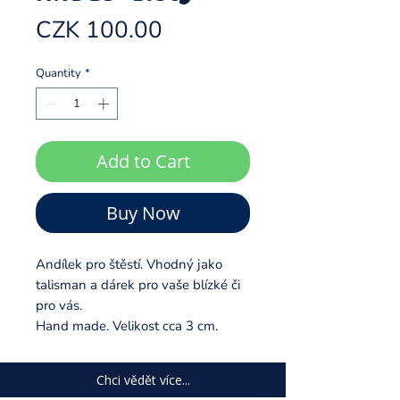
Price
CZK 100.00
Quantity
*
Add to Cart
Buy Now
Andílek pro štěstí. Vhodný jako
talisman a dárek pro vaše blízké či
pro vás.
Hand made. Velikost cca 3 cm.
Chci vědět více...
Kam putuje výtěžek