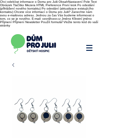
Chci odebírat informace o Domu pro Julii ObsahNastavení Pole Text
Obrázek Tlačítko Mezera HTML Preference První krok Po odeslání
(přihlášení nového kontaktu) Po odeslání (aktualizace existujícího
kontaktu) Chcete více informací o Domu pro Julii? Zanechte nám
svou e-mailovou adresu. Jednou za čas Vás budeme informovat o
tom, co se je nového. E-mail: vzor@vzor.cz Jméno Křestní jméno
Příjmení Příjmení Newsletter Použít formulář Vložte tento kód do vaší
stránky