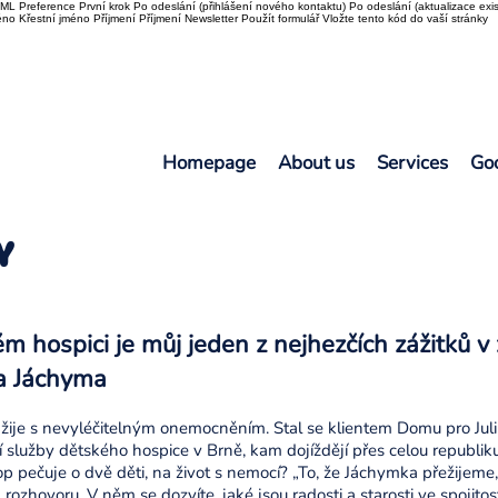
L Preference První krok Po odeslání (přihlášení nového kontaktu) Po odeslání (aktualizace exis
o Křestní jméno Příjmení Příjmení Newsletter Použít formulář Vložte tento kód do vaší stránky
Homepage
About us
Services
Go
Y
m hospici je můj jeden z nejhezčích zážitků v 
a Jáchyma
žije s nevyléčitelným onemocněním. Stal se klientem Domu pro Julii
 služby dětského hospice v Brně, kam dojíždějí přes celou republik
op pečuje o dvě děti, na život s nemocí? „To, že Jáchymka přežijeme,
ozhovoru. V něm se dozvíte, jaké jsou radosti a starosti ve spojitosti