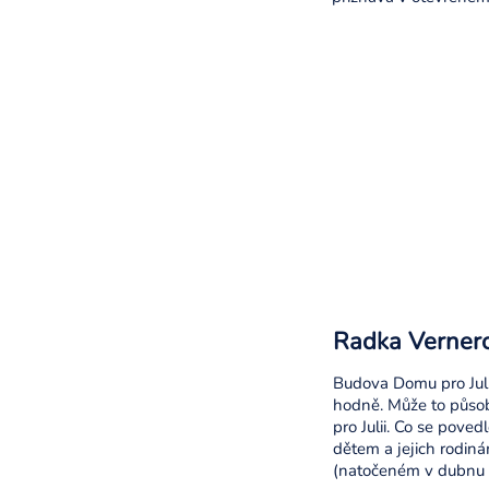
Radka Vernero
Budova Domu pro Juli
hodně. Může to působ
pro Julii. Co se pov
dětem a jejich rodiná
(natočeném v dubnu 2