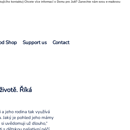
tujícího kontaktu) Chcete více informací o Domu pro Julii? Zanechte nám svou e-mailovou
od Shop
Support us
Contact
životě. Říká
 a jeho rodina tak využívá
u. Jaký je pohled jeho mámy
 si uvědomuji už dlouho,“
 s dětskou paliativní péčí.