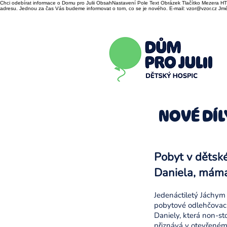
Chci odebírat informace o Domu pro Julii ObsahNastavení Pole Text Obrázek Tlačítko Mezera HTM
adresu. Jednou za čas Vás budeme informovat o tom, co se je nového. E-mail: vzor@vzor.cz Jmén
NOVÉ DÍL
Pobyt v dětské
Daniela, mám
Jedenáctiletý Jáchym 
pobytové odlehčovací
Daniely, která non-st
přiznává v otevřeném r