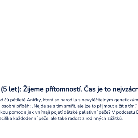
(5 let): Žijeme přítomností. Čas je to nejvzác
odičů pětileté Aničky, která se narodila s nevyléčitelným geneti
j osobní příběh: „Nejde se s tím smířit, ale lze to přijmout a žít s tím
kou pomoc a jak vnímají pojetí dětské paliativní péče? V podcastu D
ecifika každodenní péče, ale také radost z rodinných zážitků.