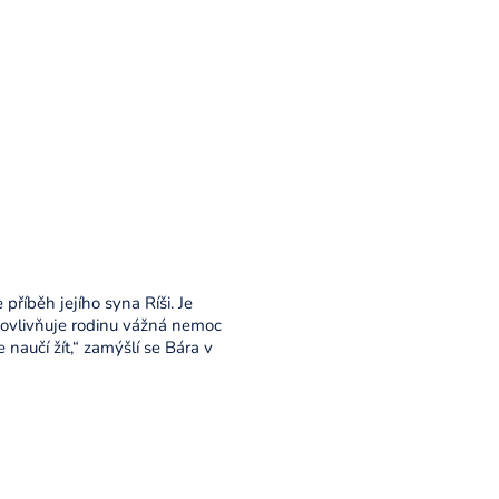
říběh jejího syna Ríši. Je
k ovlivňuje rodinu vážná nemoc
naučí žít,“ zamýšlí se Bára v