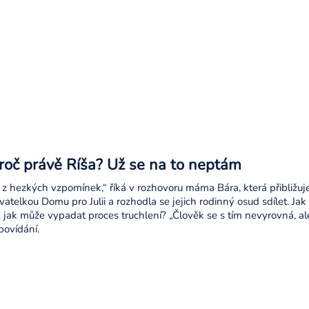
oč právě Ríša? Už se na to neptám
z hezkých vzpomínek,“ říká v rozhovoru máma Bára, která přibližuje p
atelkou Domu pro Julii a rozhodla se jejich rodinný osud sdílet. Ja
jak může vypadat proces truchlení? „Člověk se s tím nevyrovná, ale 
ovídání.