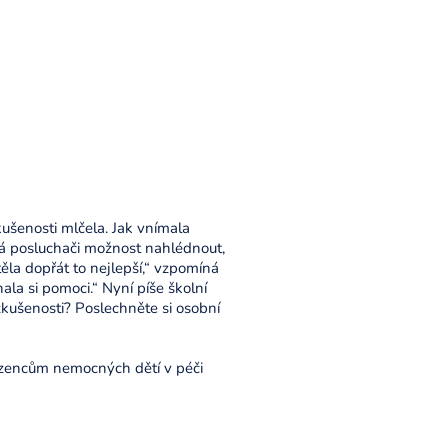
ušenosti mlčela. Jak vnímala
ává posluchači možnost nahlédnout,
ěla dopřát to nejlepší,“ vzpomíná
la si pomoci.“ Nyní píše školní
zkušenosti? Poslechněte si osobní
ozencům nemocných dětí v péči