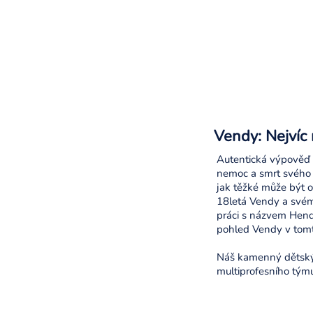
Vendy: Nejvíc 
Autentická výpověď V
nemoc a smrt svého b
jak těžké může být o
18letá Vendy a svému
práci s názvem Hendi
pohled Vendy v tom
Náš kamenný dětský 
multiprofesního týmu