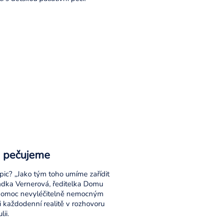
i pečujeme
pic? „Jako tým toho umíme zařídit
Radka Vernerová, ředitelka Domu
je pomoc nevyléčitelně nemocným
i každodenní realitě v rozhovoru
ii.