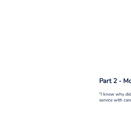
Part 2 - M
"I know why didn
service with car