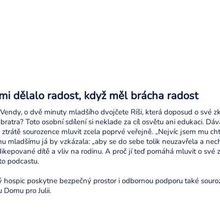
mi dělalo radost, když měl brácha radost
endy, o dvě minuty mladšího dvojčete Ríši, která doposud o své zk
ratra? Toto osobní sdílení si neklade za cíl osvětu ani edukaci. D
 ztrátě sourozence mluvit zcela poprvé veřejně. „Nejvíc jsem mu cht
 mladšímu já by vzkázala: „aby se do sebe tolik neuzavřela a necha
kepované dítě a vliv na rodinu. A proč jí teď pomáhá mluvit o své 
to podcastu.
hospic poskytne bezpečný prostor i odbornou podporu také sour
 Domu pro Julii.