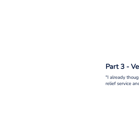
Part 3 - V
"I already thoug
relief service a