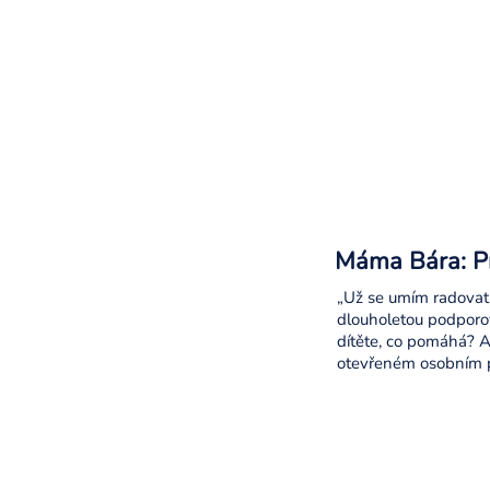
Máma Bára: Pr
„Už se umím radovat 
dlouholetou podporov
dítěte, co pomáhá? A 
otevřeném osobním p