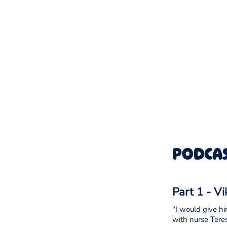
PODCAS
Part 1 - V
"I would give hi
with nurse Teres