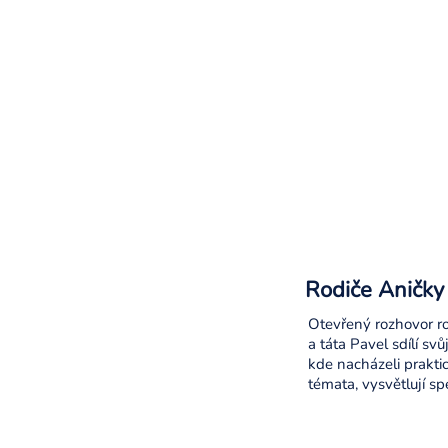
Rodiče Aničky 
Otevřený rozhovor r
a táta Pavel sdílí svů
kde nacházeli praktic
témata, vysvětlují sp