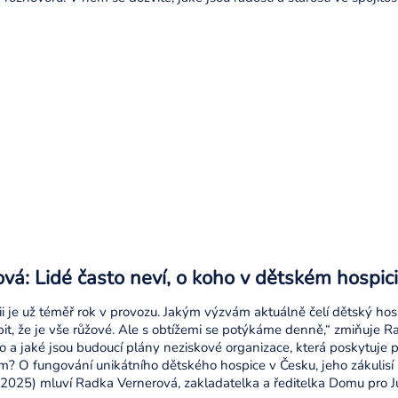
vá: Lidé často neví, o koho v dětském hospic
i je už téměř rok v provozu. Jakým výzvám aktuálně čelí dětský hos
it, že je vše růžové. Ale s obtížemi se potýkáme denně,“ zmiňuje 
edlo a jaké jsou budoucí plány neziskové organizace, která poskytu
m? O fungování unikátního dětského hospice v Česku, jeho zákulisí 
025) mluví Radka Vernerová, zakladatelka a ředitelka Domu pro Jul