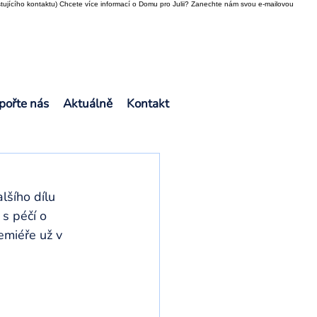
tujícího kontaktu) Chcete více informací o Domu pro Julii? Zanechte nám svou e-mailovou
pořte nás
Aktuálně
Kontakt
lšího dílu 
 s péčí o 
emiéře už v 