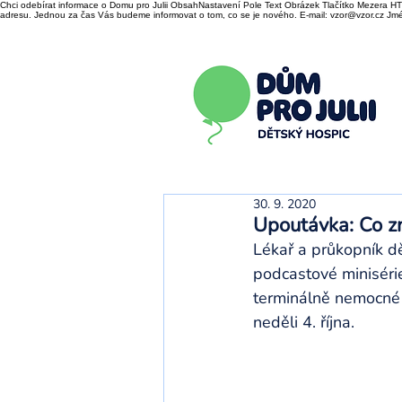
Chci odebírat informace o Domu pro Julii ObsahNastavení Pole Text Obrázek Tlačítko Mezera HTM
adresu. Jednou za čas Vás budeme informovat o tom, co se je nového. E-mail: vzor@vzor.cz Jmén
30. 9. 2020
Upoutávka: Co zn
Lékař a průkopník dě
podcastové minisérie 
terminálně nemocné d
neděli 4. října.