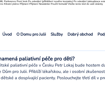
L Preference První krok Po odeslání (přihlášení nového kontaktu) Po odeslání (aktualizace exis
o Křestní jméno Příjmení Příjmení Newsletter Použít formulář Vložte tento kód do vaší stránky
Úvod
O Domu pro Julii
Služby
Dobrý obchod
Pod
amená paliativní péče pro děti?
tské paliativní péče v Česku Petr Lokaj bude hostem da
Dům pro Julii. Přiblíží lékařskou, ale i osobní zkušenost
ětské a dospívající pacienty. Poslouchejte třetí díl v pr